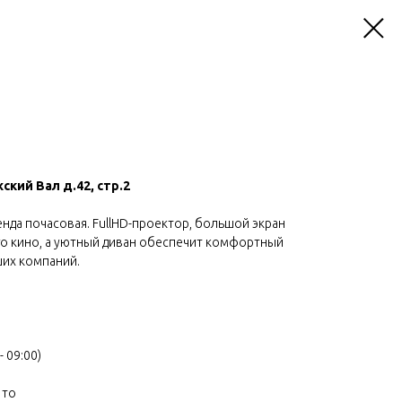
ский Вал д.42, стр.2
ренда почасовая. FullHD-проектор, большой экран
о кино, а уютный диван обеспечит комфортный
ших компаний.
- 09:00)
 то